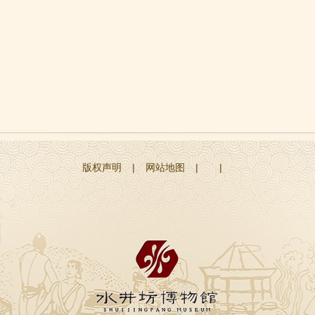
版权声明
|
网站地图
|
|